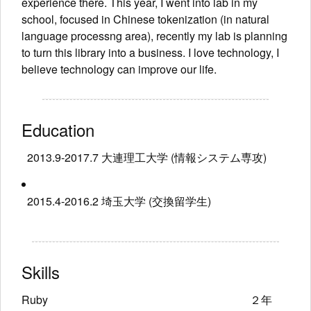
experience there. This year, I went into lab in my
school, focused in Chinese tokenization (in natural
language processng area), recently my lab is planning
to turn this library into a business. I love technology, I
believe technology can improve our life.
Education
2013.9-2017.7 大連理工大学 (情報システム専攻)
2015.4-2016.2 埼玉大学 (交換留学生)
Skills
Ruby
２年