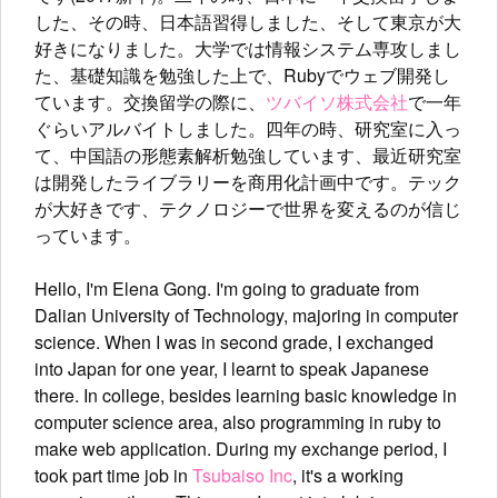
した、その時、日本語習得しました、そして東京が大
好きになりました。大学では情報システム専攻しまし
た、基礎知識を勉強した上で、Rubyでウェブ開発し
ています。交換留学の際に、
ツバイソ株式会社
で一年
ぐらいアルバイトしました。四年の時、研究室に入っ
て、中国語の形態素解析勉強しています、最近研究室
は開発したライブラリーを商用化計画中です。テック
が大好きです、テクノロジーで世界を変えるのが信じ
っています。
Hello, I'm Elena Gong. I'm going to graduate from
Dalian University of Technology, majoring in computer
science. When I was in second grade, I exchanged
into Japan for one year, I learnt to speak Japanese
there. In college, besides learning basic knowledge in
computer science area, also programming in ruby to
make web application. During my exchange period, I
took part time job in
Tsubaiso Inc
, it's a working